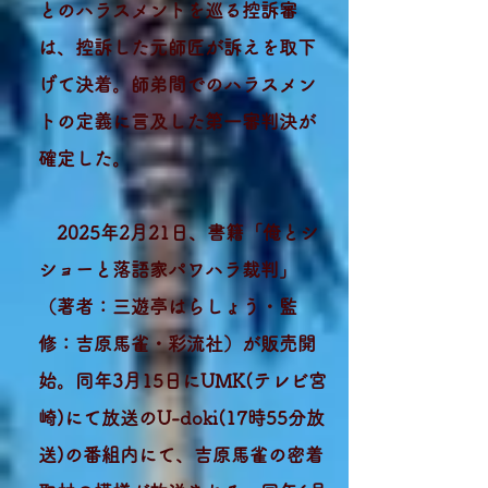
とのハラスメントを巡る控訴審
は、控訴した元師匠が訴えを取下
げて決着。師弟間でのハラスメン
トの定義に言及した第一審判決が
確定した。
2025年2月21日、書籍「俺とシ
ショーと落語家パワハラ裁判」
（著者：三遊亭はらしょう・監
修：吉原馬雀・彩流社）が販売開
始。同年
3月15日にUMK(テレビ宮
崎)にて放送のU-doki(17時55分放
送)の番組内にて、吉原馬雀の密着