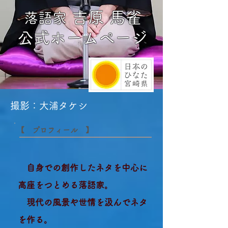
吉原 馬雀​
落語家
公式ホームページ
撮影：大浦タケシ
​【 プロフィール 】
自身での創作したネタを中心に
高座をつとめる落語家。
現代の風景や世情を汲んでネタ
を作る。​