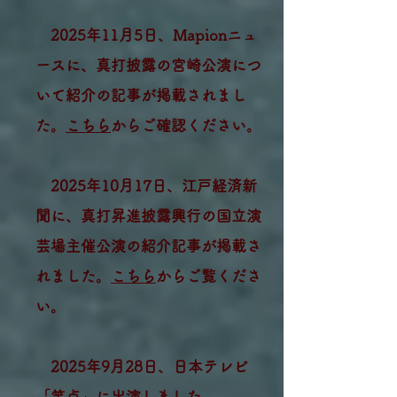
2025年11月5日、Mapionニュ
ースに、真打披露の宮崎公演につ
いて紹介の記事が掲載されまし
た。
こちら
からご確認ください。
2025年10月17日、江戸経済新
聞に、真打昇進披露興行の国立演
芸場主催公演の紹介記事が掲載さ
れました。
こちら
からご覧くださ
い。
2025年9月28日、日本テレビ
「
笑点
」に出演しました。