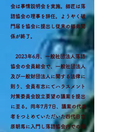
会は事情説明会を実施。師匠は落
語協会の理事を辞任。ようやく破
門届を協会に提出し従来の師弟関
係が終了。
​
2023年6月、一般社団法人落語
協会の会員総会で、一般社団法人
及び一般財団法人に関する法律に
則り、会員有志にてハラスメント
対策委員会設立要望の議案を提出
に至る。同年7月7日、議案の代表
者をつとめていただいた四代目吉
原朝馬に入門し落語協会内での移