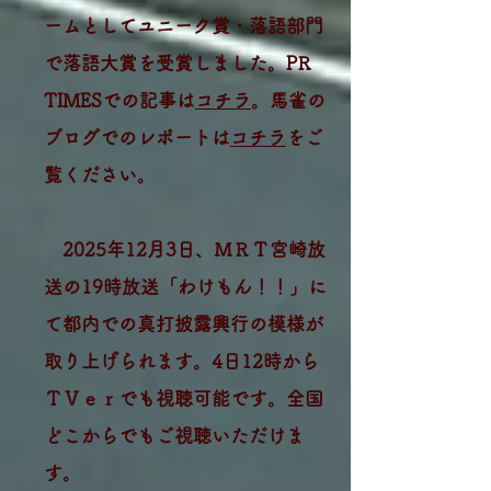
ームとしてユニーク賞・落語部門
で落語大賞を受賞しました。PR
TIMESでの記事は
コチラ
。馬雀の
ブログでのレポートは
コチラ
をご
覧ください。
2025年12月3日、ＭＲＴ宮崎放
送の19時放送「わけもん！！」に
て都内での真打披露興行の模様が
取り上げられます。4日12時から
ＴＶｅｒでも視聴可能です。全国
どこからでもご視聴いただけま
す。