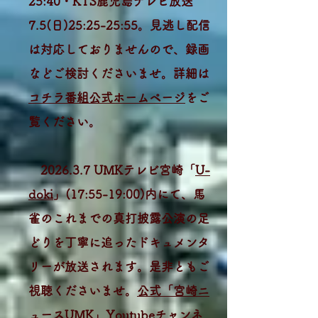
25:40・KTS鹿児島テレビ放送
7.5(日)25:25-25:55。見逃し配信
は対応しておりませんので、録画
などご検討くださいませ。詳細は
コチラ番組公式ホームページ
をご
覧ください。
2026.3.7 UMKテレビ宮崎「
U-
doki
」(17:55-19:00)内にて、馬
雀のこれまでの真打披露公演の足
どりを丁寧に追ったドキュメンタ
リーが放送されます。是非ともご
視聴くださいませ。
公式「宮崎ニ
ュースUMK」Youtubeチャンネ