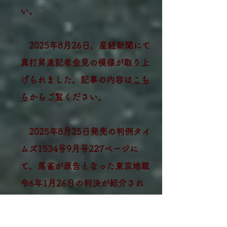
い。
2025年8月26日、産経新聞にて
真打昇進記者会見の模様が取り上
げられました。記事の内容は
こち
ら
からご覧ください。​
2025年8月25日発売の判例タイ
ムズ1534号9月号227ページに
て、馬雀が原告となった東京地裁
令6年1月26日の判決が紹介され
ました。判例タイムズの詳細は
こ
ちら
からご覧ください。