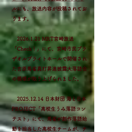
ル
にも、放送内容が投稿されてお
ります。
2026.1.21
MRT宮崎放送
「Check！」にて、宮崎市民プラ
ザオルブライトホールで開催され
た吉原馬雀真打昇進披露大落語会
の模様が取り上げられました。
2025.12.14
日本財団 海と日本
PROJECT「高校生うみ落語コン
テスト」にて、馬雀が創作落語始
動を担当した高校生チームが、チ