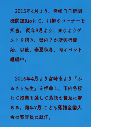
2015年4月より、宮崎日日新聞
機関誌Rio
にて、川柳のコーナーを
担当。
同年8月より、東京よりゲ
ストを招き、県内７か所興行開
始。以後、春夏秋冬、同イベント
継続中。
2016年4月より宮崎市より「ふ
るさと先生」を拝命し、市内各校
にて授業を通して落語の普及に努
める。
同年7月 こども落語全国大
会の審査員に就任。