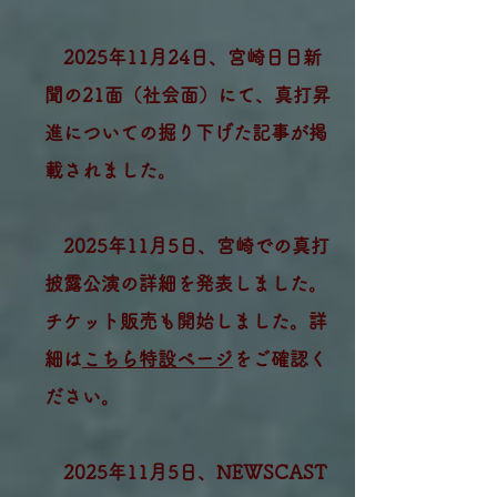
2025年11月24日、宮崎日日新
聞の21面（社会面）にて、真打昇
進についての掘り下げた記事が掲
載されました。
2025年11月5日、宮崎での真打
披露公演の詳細を発表しました。
チケット販売も開始しました。詳
細は
こちら特設ページ
をご確認く
ださい。
2025年11月5日、NEWSCAST