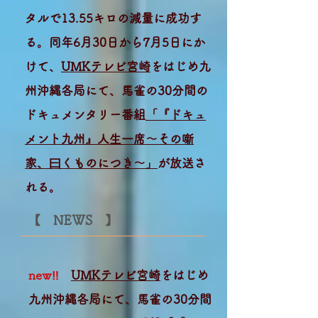
タルで13.55キロの減量に成功す
る。同年6月30日から7月5日にか
けて、
UMKテレビ宮崎
をはじめ九
州沖縄各局にて、馬雀の30分間の
ドキュメンタリー番組
「『ドキュ
メント九州』人生一席～その噺
家、曰くものにつき～」
が放送さ
れる。
【 NEWS 】
new‼
UMKテレビ宮崎
をはじめ
九州沖縄各局にて、馬雀の30分間