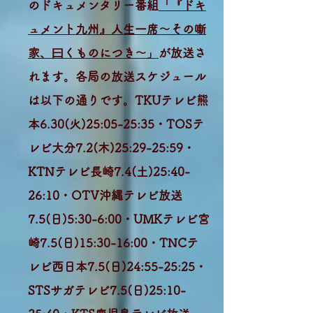
のドキュメンタリー番組
「『ドキ
ュメント九州』人生一席～その噺
家、曰くものにつき～」
が放送さ
れます。各局の放送スケジュール
は以下の通りです。TKUテレビ熊
本6.30(火)25:05-25:35・TOSテ
レビ大分7.2(木)25:29-25:59・
KTNテレビ長崎7.4(土)25:40-
26:10・OTV沖縄テレビ放送
7.5(日)5:30-6:00・UMKテレビ宮
崎7.5(日)15:30-16:00・TNCテ
レビ西日本7.5(日)24:55-25:25・
STSサガテレビ7.5(日)25:10-