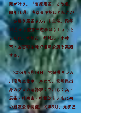
籍が叶う。「吉原馬雀」と改名。
同年10月、浅草東洋館にて師匠が
「お帰り馬雀さん」を主催。同年
11月から盟友三遊亭はらしょうと
ともに、宮崎市・都城市・小林
市・国富町各地で復帰公演を実施
する。
2024年4月14日、宮崎県サンＡ
川南町文化ホールにて、宮崎県出
身のプロの落語家：立川らく兵・
馬雀・桂南楽・桂銀治とともに初
の競演会を開催。同年9月、元師匠