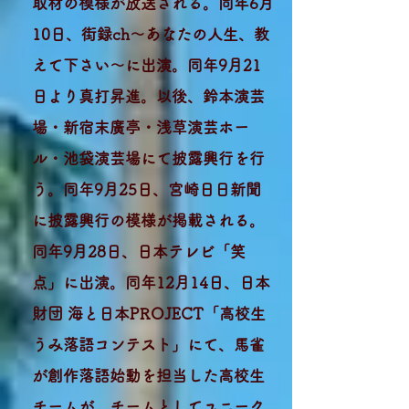
取材の模様が放送される。
同年6月
10日、街録ch〜あなたの人生、教
えて下さい〜に出演。同年9月21
日より真打昇進。以後、鈴本演芸
場・新宿末廣亭・浅草演芸ホー
ル・池袋演芸場にて披露興行を行
う。同年9月25日、宮崎日日新聞
に披露興行の模様が掲載される。
同年9月28日、日本テレビ「笑
点」に出演。
同年12月14日、日本
財団 海と日本PROJECT「高校生
うみ落語コンテスト」にて、馬雀
が創作落語始動を担当した高校生
チームが、チームとしてユニーク