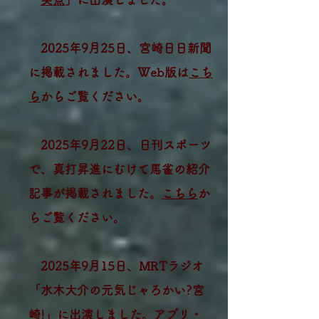
2025年9月25日、宮崎日日新聞
に掲載されました。Web版は
こち
ら
からご覧ください。
2025年9月22日、日刊スポーツ
で、真打昇進にむけて馬雀の紹介
記事が掲載されました。
こちら
か
らご覧ください。
2025年9月15日、MRTラジオ
「水木大介の元気じゃろかい?宮
崎!」に出演しました。
アプリ・