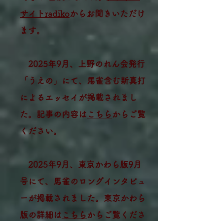
サイトradiko
からお聞きいただけ
ます。
2025年9月、上野のれん会発行
「うえの」にて、馬雀含む新真打
によるエッセイが掲載されまし
た。記事の内容は
こちら
からご覧
ください。
​ 2025年9月、東京かわら版9月
号にて、馬雀のロングインタビュ
ーが掲載されました。東京かわら
版の詳細は
こちら
からご覧くださ