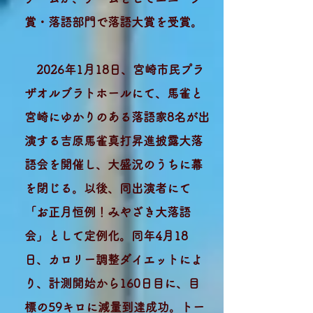
賞・落語部門で落語大賞を受賞。
2026年1月18日、宮崎市民プラ
ザオルブラトホールにて、馬雀と
宮崎にゆかりのある落語家8名が出
演する吉原馬雀真打昇進披露大落
語会を開催し、大盛況のうちに幕
を閉じる。以後、同出演者にて
「お正月恒例！みやざき大落語
会」として定例化。同年4月18
日、カロリー調整ダイエットによ
り、計測開始から160日目に、目
標の59キロに減量到達成功。トー